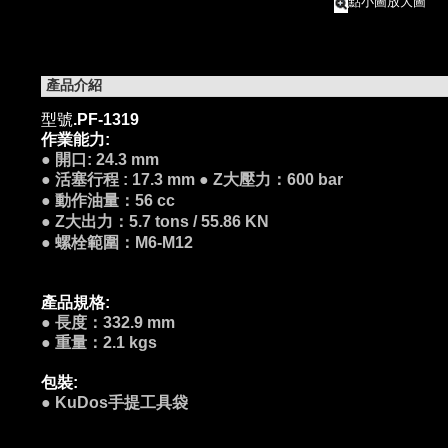
點小圖放大圖
產品介紹
型號
.PF-1319
作業能力:
●
開口
:
24.3 mm
●
活塞行程
: 17.3 mm
●
Z大壓力：
600 bar
●
動作油量：
56 cc
●
Z大出力：
5.7 tons / 55.86 KN
●
螺栓範圍
：
M6-M12
產品規格:
●
長度：
332.9 mm
●
重量：
2.1 kgs
包裝:
●
KuDos
手提工具袋