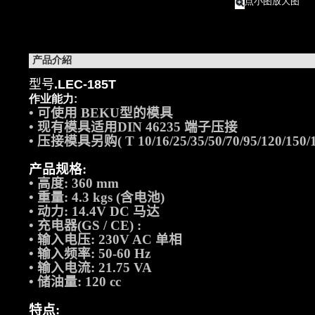
点小图放大图
产品介紹
型号
.LEC-185T
作业能力:
•
可使用
BEKU
型的模具
•
现有模具适用
DIN 46235
端子压接
•
压接模具另购
( T 10/16/25/35/50/70/95/120/150/
产品规格
:
•
高度
: 360 mm
•
重量
: 4.3 kgs (
含电池
)
•
动力
: 14.4V DC
马达
•
充电器
(GS / CE) :
•
输入电压
: 230V AC
单相
•
输入频率
: 50-60 Hz
•
输入电流
: 21.75 VA
•
储油量
: 120 cc
特点
: