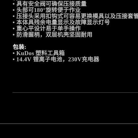
•
具有安全阀可确保压接质量
•
头部可
180°
旋转便于作业
•
压接头采用扣钩式可容易更换模具以及压接套
•
本体具残余电量显示及故障显示灯号
•
重心平设计易于单手操作
•
防滑握柄，双层机壳坚固耐用
包装
:
• KuDos
塑料工具箱
• 14.4V
锂离子电池，
230V
充电器