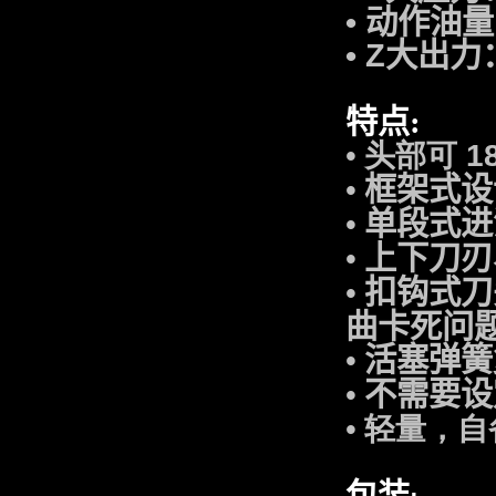
•
动作油量：
•
Z大出力：5
特点
:
头部可 1
•
框架式设
•
单段式进
•
上下刀刃
•
扣钩式刀
•
曲卡死问
活塞弹簧
•
不需要设
•
轻量，自
•
包装